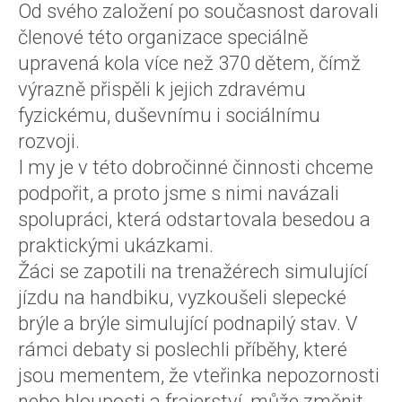
Od svého založení po současnost darovali
členové této organizace speciálně
upravená kola více než 370 dětem, čímž
výrazně přispěli k jejich zdravému
fyzickému, duševnímu i sociálnímu
rozvoji.
I my je v této dobročinné činnosti chceme
podpořit, a proto jsme s nimi navázali
spolupráci, která odstartovala besedou a
praktickými ukázkami.
Žáci se zapotili na trenažérech simulující
jízdu na handbiku, vyzkoušeli slepecké
brýle a brýle simulující podnapilý stav. V
rámci debaty si poslechli příběhy, které
jsou mementem, že vteřinka nepozornosti
nebo hlouposti a frajerství, může změnit